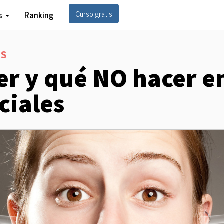
Curso gratis
as
Ranking
ES
r y qué NO hacer en
ciales