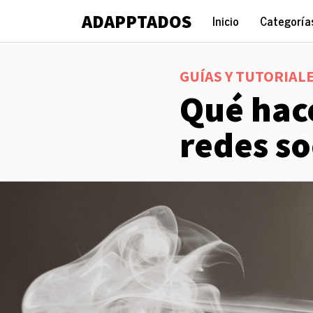
AD
APP
TADOS
(current)
Inicio
Categorí
GUÍAS Y TUTORIAL
Qué hace
redes so